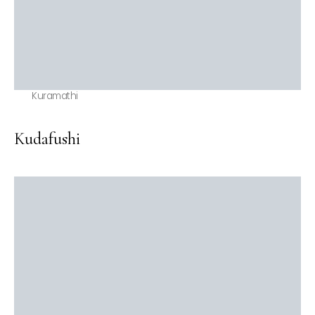
Kuramathi
Kudafushi