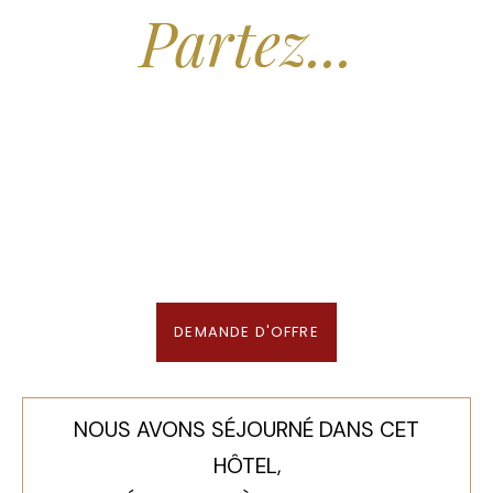
Partez...
Nous recherchons les Plus Beaux Hôtels
des Maldives aux Meilleurs Prix
En association avec notre Partenaire & Conseiller Voyage aux Maldives
DEMANDE D'OFFRE
NOUS AVONS SÉJOURNÉ DANS CET
HÔTEL,