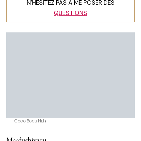
N’HÉSITEZ PAS À ME POSER DES
QUESTIONS
Coco Bodu Hithi
Maafushivaru