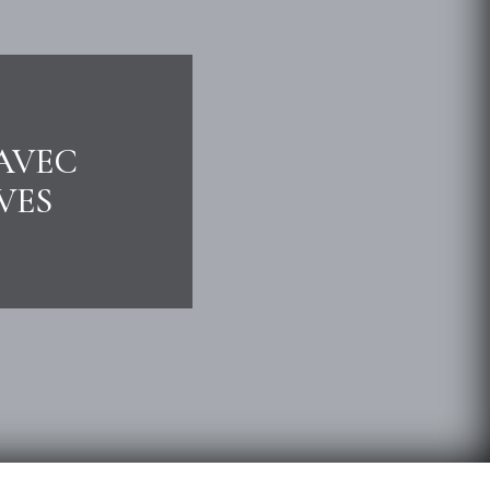
 AVEC
VES