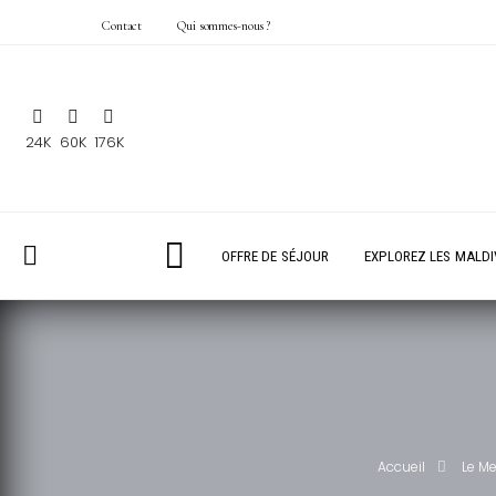
Contact
Qui sommes-nous ?
24K
60K
176K
OFFRE DE SÉJOUR
EXPLOREZ LES MALDI
Accueil
Le Me