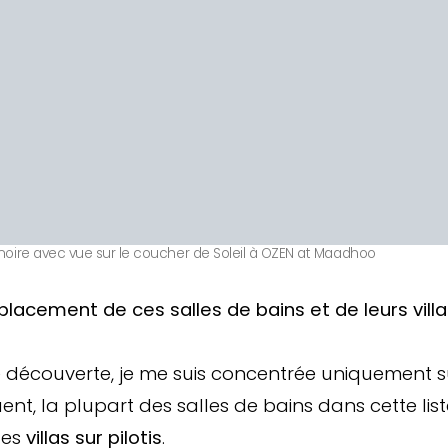
gnoire avec vue sur le coucher de Soleil à OZEN at Maadhoo
acement de ces salles de bains et de leurs villa
 découverte, je me suis concentrée uniquement su
nt, la plupart des salles de bains dans cette lis
des
villas sur pilotis
.