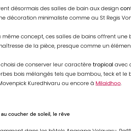
frent désormais des salles de bain aux design
con
une décoration minimaliste comme au St Regis V
même concept, ces salles de bains offrent une b
 maîtresse de la pièce, presque comme un élément
 choisi de conserver leur caractère
tropical
avec 
erbes bois mélangés tels que bambou, teck et le
Movenpick Kuredhivaru ou encore à
Milaidhoo
.
au coucher de soleil, le rêve
notamment dans les hôtels Angsana Velavaru, Raf