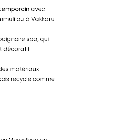
temporain
avec
ommuli ou à Vakkaru
aignoire spa, qui
 décoratif.
des matériaux
 bois recyclé comme
fles Meradhoo ou