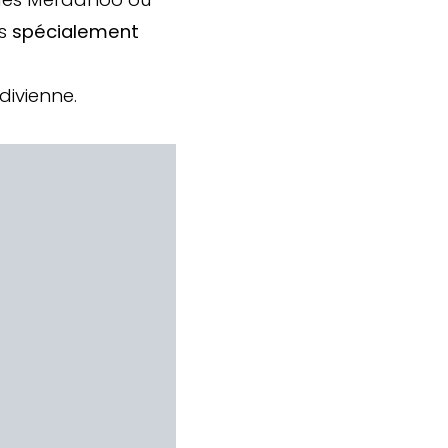
es
spécialement
divienne.