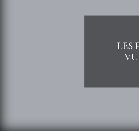
LES 
VU