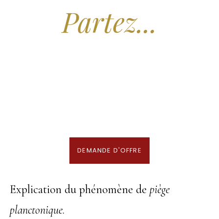
Partez...
Nous recherchons les Plus Beaux Hôtels
des Maldives aux Meilleurs Prix
En association avec notre Partenaire & Conseiller Voyage aux Maldives
DEMANDE D'OFFRE
Explication du phénomène de
piège
planctonique
.