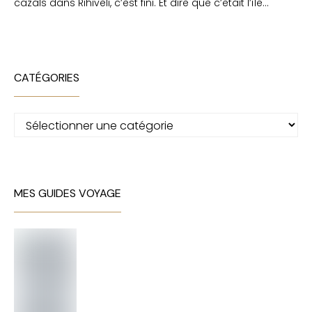
cazals
dans
Rihiveli, c’est fini. Et dire que c’etait l’île…
CATÉGORIES
Catégories
MES GUIDES VOYAGE