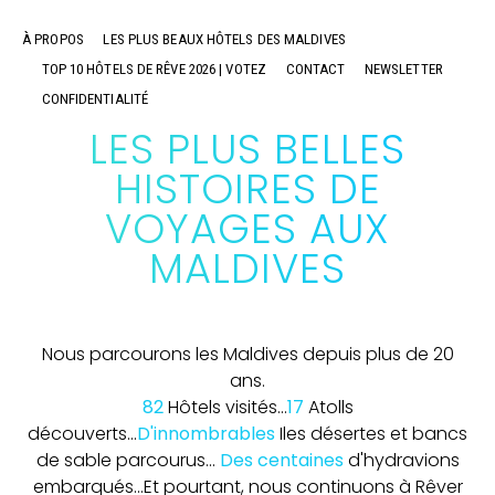
À PROPOS
LES PLUS BEAUX HÔTELS DES MALDIVES
TOP 10 HÔTELS DE RÊVE 2026 | VOTEZ
CONTACT
NEWSLETTER
CONFIDENTIALITÉ
LES PLUS BELLES
HISTOIRES DE
VOYAGES AUX
MALDIVES
Nous parcourons les Maldives depuis plus de 20
ans.
82
Hôtels visités...
17
Atolls
découverts...
D'innombrables
Iles désertes et bancs
de sable parcourus...
Des centaines
d'hydravions
embarqués...
Et pourtant, nous continuons à Rêver