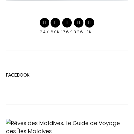
24K
60K
176K
326
1K
FACEBOOK