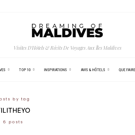
Visites D'Hôtels & Récits De Voyages Aux Îles Maldives
VES
TOP 10
INSPIRATIONS
AVIS & HÔTELS
QUE FAIRE
osts by tag
FILITHEYO
6 posts