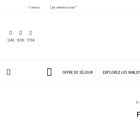
Contact
Qui sommes-nous ?
24K
60K
176K
OFFRE DE SÉJOUR
EXPLOREZ LES MALDI
P