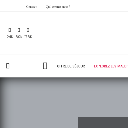
Contact
Qui sommes-nous ?
24K
60K
176K
OFFRE DE SÉJOUR
EXPLOREZ LES MALDI