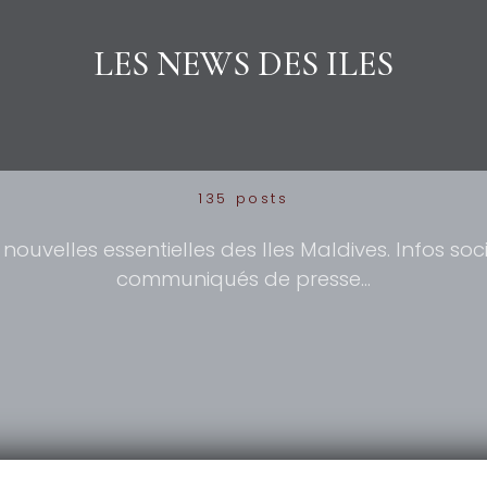
LES NEWS DES ILES
135 posts
nouvelles essentielles des Iles Maldives. Infos soci
communiqués de presse…