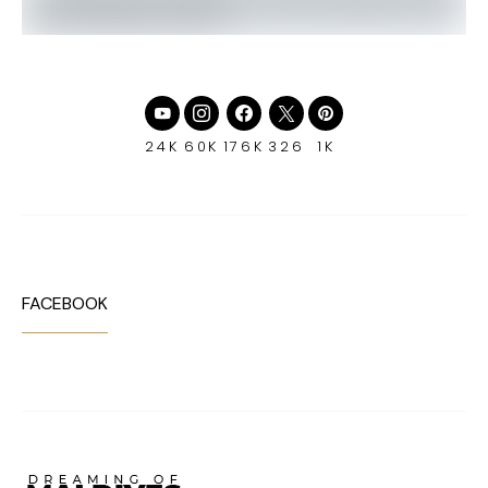
24K
60K
176K
326
1K
FACEBOOK