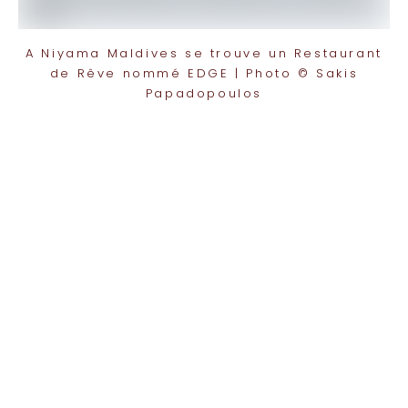
A Niyama Maldives se trouve un Restaurant
de Rêve nommé EDGE | Photo © Sakis
Papadopoulos
TOP 10 Hôtels de Rêve des
Maldives 2026
. CHOIX DES VOYAGEURS .
15ème édition
Votre Prénom
Votre
Prénom
monemail@exemple.com
Votre
email
ENVOYEZ MOI LE TOP 10