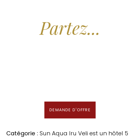
Arrêtez de Rêver.
Partez...
Nous recherchons les Plus Beaux Hôtels
des Maldives aux Meilleurs Prix
En association avec notre Partenaire & Conseiller Voyage aux Maldives
DEMANDE D'OFFRE
Catégorie :
Sun Aqua Iru Veli est un hôtel 5