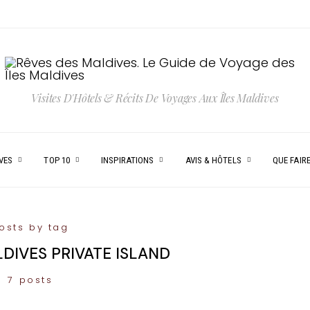
Visites D'Hôtels & Récits De Voyages Aux Îles Maldives
VES
TOP 10
INSPIRATIONS
AVIS & HÔTELS
QUE FAIRE
osts by tag
IVES PRIVATE ISLAND
7 posts