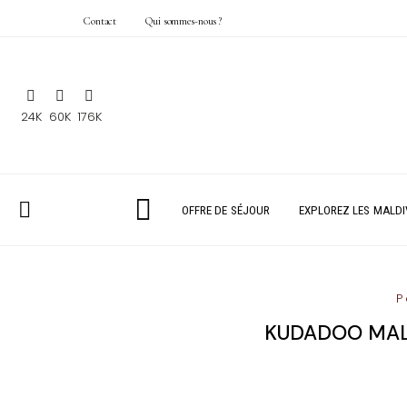
Contact
Qui sommes-nous ?
24K
60K
176K
OFFRE DE SÉJOUR
EXPLOREZ LES MALDI
P
KUDADOO MALD