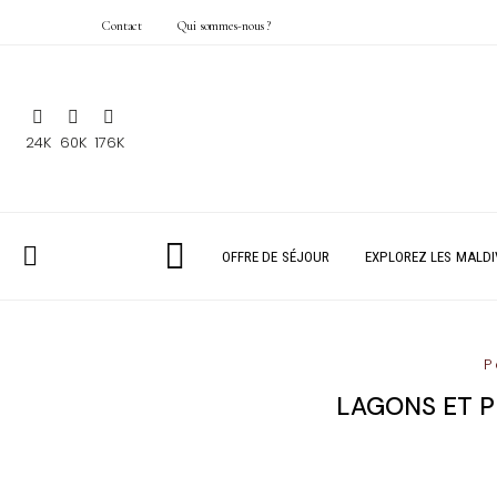
Contact
Qui sommes-nous ?
24K
60K
176K
OFFRE DE SÉJOUR
EXPLOREZ LES MALDI
P
LAGONS ET P