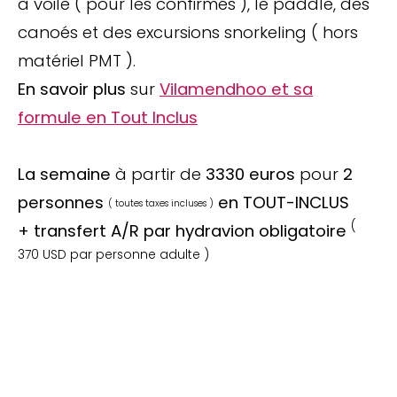
à voile ( pour les confirmés ), le paddle, des
canoés et des excursions snorkeling ( hors
matériel PMT ).
En savoir plus
sur
Vilamendhoo et sa
formule en Tout Inclus
La semaine
à partir de
3330 euros
pour
2
personnes
en TOUT-INCLUS
( toutes taxes incluses )
(
+ transfert A/R par hydravion obligatoire
370 USD par personne adulte )