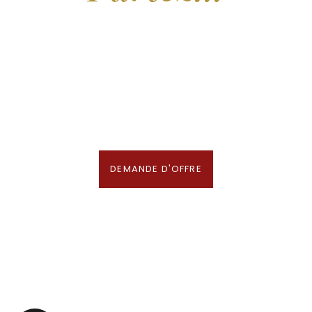
Nous recherchons les Plus Beaux Hôtels
des Maldives aux Meilleurs Prix
En association avec notre Partenaire & Conseiller Voyage aux Maldives
DEMANDE D'OFFRE