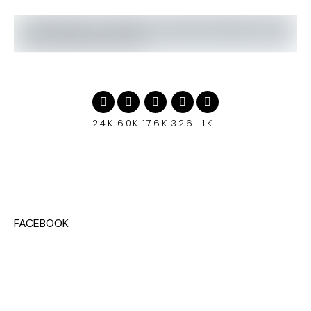
24K
60K
176K
326
1K
FACEBOOK