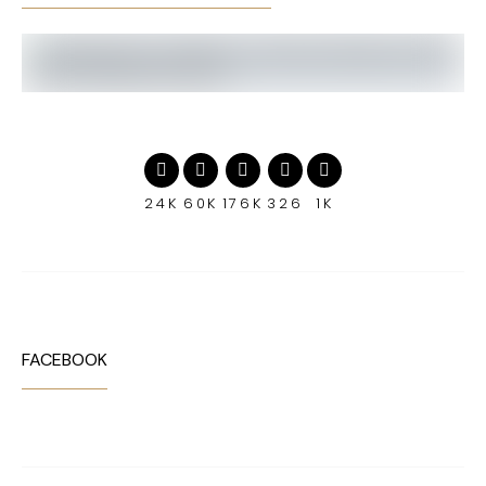
24K
60K
176K
326
1K
FACEBOOK