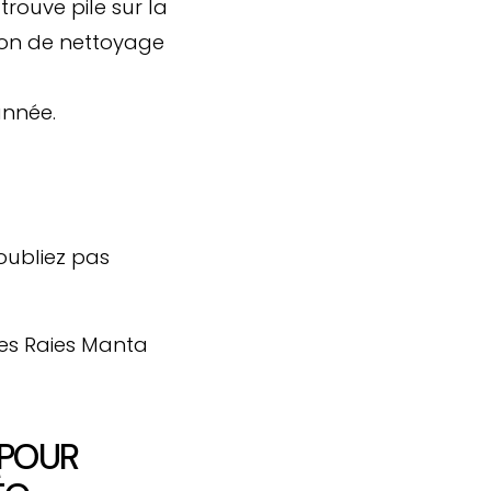
 trouve pile sur la
tion de nettoyage
année.
’oubliez pas
 POUR