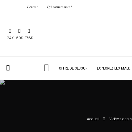
Contact
Qui sommes-nous ?
24K
60K
176K
OFFRE DE SÉJOUR
EXPLOREZ LES MALDI
Accueil
Vidéos des 