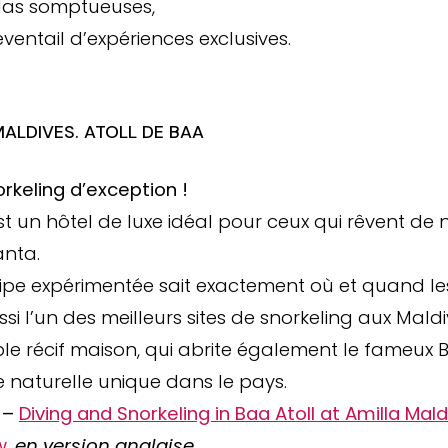
llas somptueuses,
éventail d’expériences exclusives.
MALDIVES. ATOLL DE BAA
rkeling d’exception !
st un hôtel de luxe idéal pour ceux qui rêvent de
anta.
pe expérimentée sait exactement où et quand les 
ssi l’un des meilleurs sites de snorkeling aux Mal
le récif maison, qui abrite également le fameux B
e naturelle unique dans le pays.
s –
Diving and Snorkeling in Baa Atoll at Amilla Mald
w
.
en version anglaise.