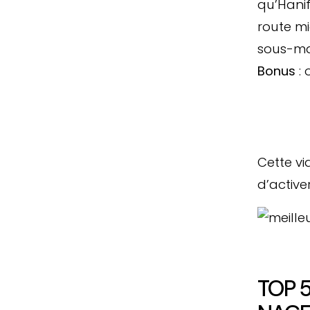
qu’Hanifa
route mi
sous-ma
Bonus
: 
Cette vi
d’active
TOP 