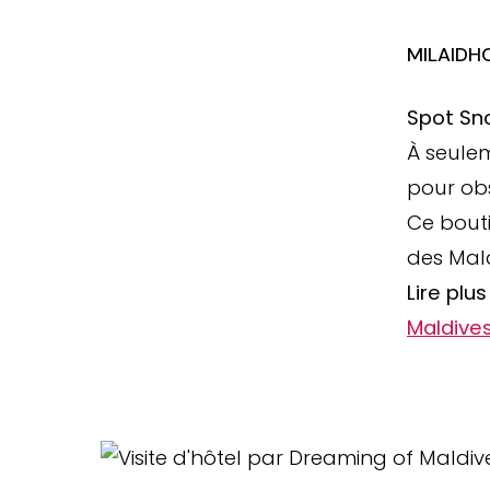
MILAIDH
Spot Sno
À seulem
pour obs
Ce bout
des Mald
Lire plu
Maldive