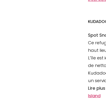
KUDADOO
Spot Sno
Ce refug
haut li
L’île es
de nett
Kudadoo 
un servic
Lire plu
Island