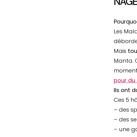
NAGE
Pourquoi
Les Mald
déborde
Mais
tou
Manta. C
moment 
pour du 
Ils ont 
Ces 5 hô
– des s
– des se
– une g