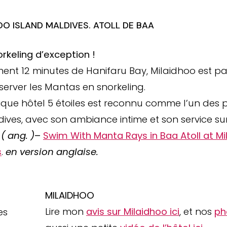
OO ISLAND MALDIVES. ATOLL DE BAA
rkeling d’exception !
ent 12 minutes de Hanifaru Bay, Milaidhoo est p
erver les Mantas en snorkeling.
ique hôtel 5 étoiles est reconnu comme l’un des 
ives, avec son ambiance intime et son service s
s
( ang. )
–
Swim With Manta Rays in Baa Atoll at Mi
s
.
en version anglaise.
MILAIDHOO
Lire mon
avis sur Milaidhoo ici
, et nos
ph