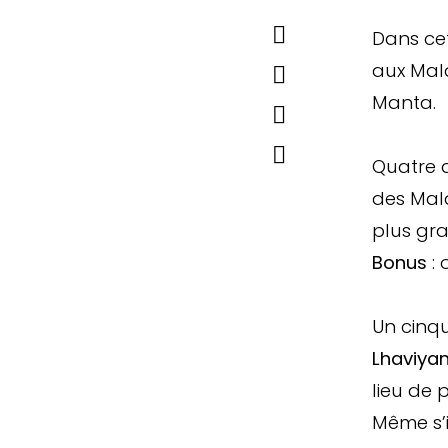
Dans cet
aux Mald
Manta.
Quatre d
des Mald
plus gr
Bonus
: 
Un cinqu
Lhaviyan
lieu de
Même s’i