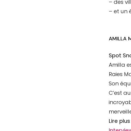
– des vi
– et un 
AMILLA 
Spot Sno
Amilla e
Raies M
Son équi
C’est au
incroyab
merveill
Lire plu
Intervie