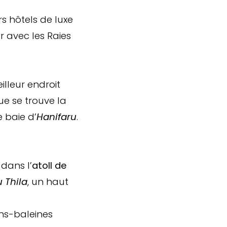
s hôtels de luxe
r avec les Raies
eilleur endroit
ue se trouve la
 baie d’
Hanifaru
.
 dans l’
atoll de
u Thila
, un haut
ins-baleines