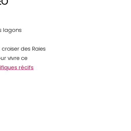
ÉO
s lagons
e croiser des Raies
ur vivre ce
fiques récifs