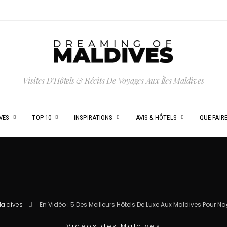
Visites D'Hôtels & Récits De Voyages Aux Îles Maldives
VES
TOP 10
INSPIRATIONS
AVIS & HÔTELS
QUE FAIRE
Maldives
En Vidéo : 5 Des Meilleurs Hôtels De Luxe Aux Maldives Pour 
Vidéos des Maldives