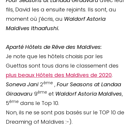
Four Seasons at Landaa Giraavaru
avec leur
fils, David les a ensuite rejoints. Ils sont, au
moment où j’écris, au
Waldorf Astoria
Maldives Ithaafushi.
Aparté Hôtels de Rêve des Maldives:
Je note que les hôtels choisis par les
Guettas sont tous dans le classement des
plus beaux Hôtels des Maldives de 2020
.
ème
Soneva Jani
2
,
Four Seasons at Landaa
ème
Giraavaru
9
et
Waldorf Astoria Maldives
,
ème
5
dans le Top 10.
Non, ils ne se sont pas basés sur le TOP 10 de
Dreaming of Maldives :-).