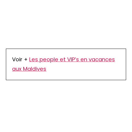
Voir +
Les people et VIP’s en vacances
aux Maldives
TOP 10 Hôtels de Rêve des
Maldives 2026
. CHOIX DES VOYAGEURS .
15ème édition