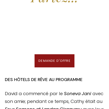
Nous recherchons les Plus Beaux Hôtels
des Maldives aux Meilleurs Prix
En association avec notre Partenaire & Conseiller Voyage aux Maldives
DEMANDE D'OFFRE
DES HÔTELS DE RÊVE AU PROGRAMME
David a commencé par le
Soneva Jani
avec
son amie; pendant ce temps, Cathy était au