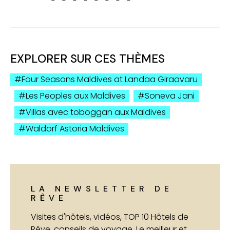
EXPLORER SUR CES THÈMES
Four Seasons Maldives at Landaa Giraavaru
Les Peoples aux Maldives
Soneva Jani
Villas avec toboggan aux Maldives
Waldorf Astoria Maldives
LA NEWSLETTER DE
RÊVE
Visites d'hôtels, vidéos, TOP 10 Hôtels de
Rêve, conseils de voyage. Le meilleur et