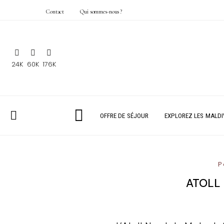
Contact
Qui sommes-nous ?
24K
60K
176K
OFFRE DE SÉJOUR
EXPLOREZ LES MALDI
P
ATOLL