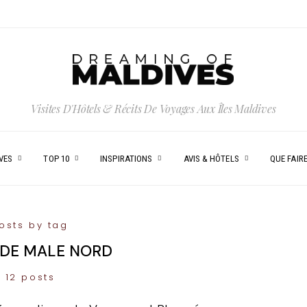
Visites D'Hôtels & Récits De Voyages Aux Îles Maldives
VES
TOP 10
INSPIRATIONS
AVIS & HÔTELS
QUE FAIRE
osts by tag
 DE MALE NORD
12 posts