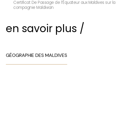
Certificat De Passage de l’Équateur aux Maldives sur la
compagnie Maldivian
en savoir plus /
GÉOGRAPHIE DES MALDIVES
TOP 10 Hôtels de Rêve des
Maldives 2026
. CHOIX DES VOYAGEURS .
15ème édition
Votre Prénom
Votre