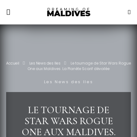
Accueil
Les News des Iles
Le tournage de Star Wars Rogue
One aux Maldives. La Planète Scarif dévoilée
Les News des Iles
LE TOURNAGE DE
STAR WARS ROGUE
ONE AUX MALDIVES.