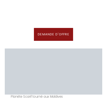
des Maldives aux Meilleurs Prix
En association avec notre Partenaire & Conseiller Voyage aux Maldives
DEMANDE D'OFFRE
Planète Scarif tourné aux Maldives