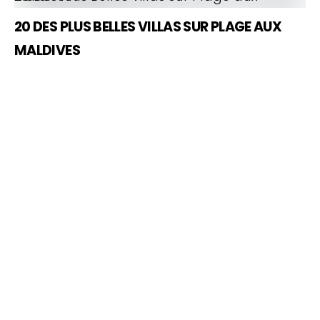
20 DES PLUS BELLES VILLAS SUR PLAGE AUX
MALDIVES
TOP 10 Hôtels de Rêve des
Maldives 2026
. CHOIX DES VOYAGEURS .
15ème édition
Votre
Votre Prénom
Prénom
Votre
email
monemail@exemple.com