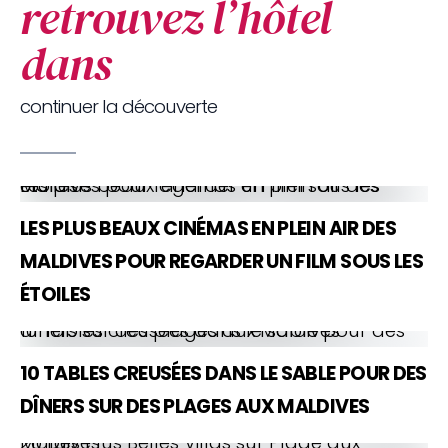
retrouvez l’hôtel
dans
continuer la découverte
Les plus beaux cinémas en plein air des Maldives pour regarder un film sous les étoiles
LES PLUS BEAUX CINÉMAS EN PLEIN AIR DES
MALDIVES POUR REGARDER UN FILM SOUS LES
ÉTOILES
10 Tables creusées dans le sable pour des dîners sur des plages aux Maldives
10 TABLES CREUSÉES DANS LE SABLE POUR DES
DÎNERS SUR DES PLAGES AUX MALDIVES
20 Des Plus Belles Villas sur Plage aux Maldives