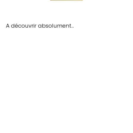
A découvrir absolument…
TOP 10 Hôtels de Rêve des
Maldives 2026
. CHOIX DES VOYAGEURS .
15ème édition
Votre Prénom
Votre
Prénom
monemail@exemple.com
Votre
email
ENVOYEZ MOI LE TOP 10