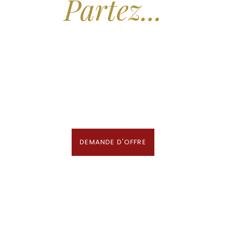
Partez...
Nous recherchons les Plus Beaux Hôtels
des Maldives aux Meilleurs Prix
En association avec notre Partenaire & Conseiller Voyage aux Maldives
DEMANDE D'OFFRE
TOP 10 Hôtels de Rêve des
Maldives 2026
. CHOIX DES VOYAGEURS .