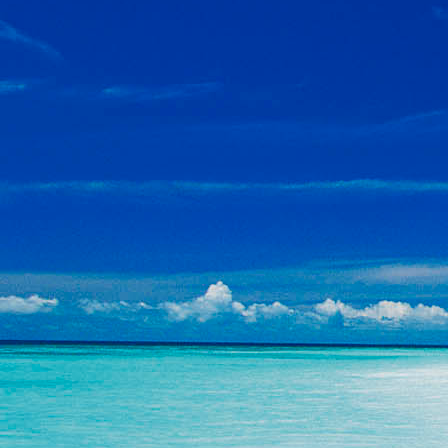
Lagon. Sélection
agon aux Maldives
Qui Aident les Récifs à Revivre
es. Partie 3