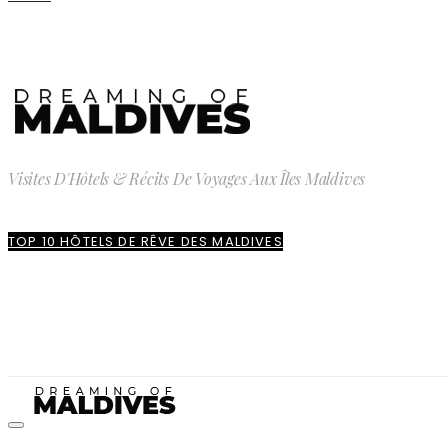
Visites D'Hôtels & Récits De Voyages Aux Îles Maldives
TOP 10 HÔTELS DE RÊVE DES MALDIVES