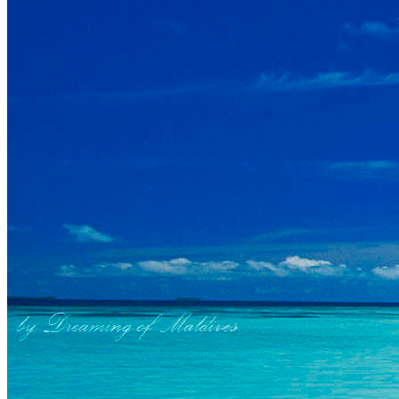
10 Villas sur Pilotis aux Maldives avec Vues sur le 
3
Les plus Belles Salles de Bains avec Vues sur le L
DERNIÈREMENT
Préservation des Coraux aux Maldives : Les Hôtels 
Échappées Belles aux Maldives en Vidéo. Nos Voyag