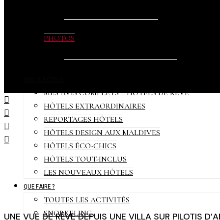
VIDÉOS LONG-FORMAT – GALERIE
VIDÉOS COURTES – REELS
PHOTOS
GALERIES DE PHOTOS D’HÔTELS
GALERIES DE PHOTOS DES ÎLES
AVIS & HÔTELS
MES AVIS COMPLETS – HÔTELS DE RÊVE
HÔTELS EXTRAORDINAIRES
REPORTAGES HÔTELS
HÔTELS DESIGN AUX MALDIVES
HÔTELS ÉCO-CHICS
HÔTELS TOUT-INCLUS
LES NOUVEAUX HÔTELS
QUE FAIRE ?
TOUTES LES ACTIVITÉS
SNORKELING
UNE VUE DE RÊVE DEPUIS UNE VILLA SUR PILOTIS D