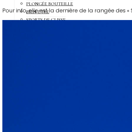
PLONGÉE BOUTEILLE
Pour info, elle est la dernière de la rangée des «
BIEN-ÊTRE
SPORTS DE GLISSE
PARTIR
TOUS MES CONSEILS VOYAGE
BIEN CHOISIR SA VILLA
PARTIR EN FAMILLE
eng
NE MANQUEZ PAS
1
Tous les Hôtels Avec Toboggans aux Maldives pour