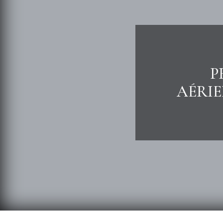
P
AÉRIE