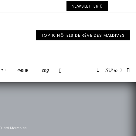
NEWSLETTER
TOP 10 HÔTELS DE RÊVE DES MALDIVES
TOP 10
eng
 ?
PARTIR
 Fushi Maldives