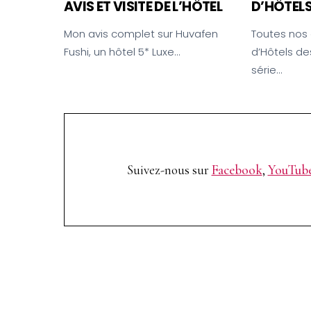
AVIS ET VISITE DE L’HÔTEL
D’HÔTELS
Mon avis complet sur Huvafen
Toutes nos 
Fushi, un hôtel 5* Luxe…
d’Hôtels de
série…
Suivez-nous sur
Facebook
,
YouTub
Arrêtez de 