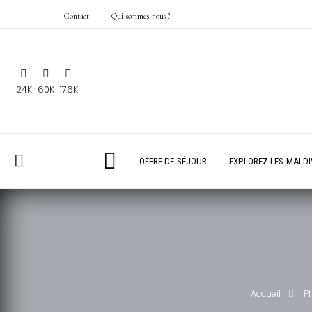
Contact
Qui sommes-nous ?
24K
60K
176K
OFFRE DE SÉJOUR
EXPLOREZ LES MALDI
Accueil
P