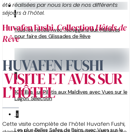
été réalisées par nous lors de nos différents
séjours à l’hôtel.
1
Huvafen Fushi. Collection
Hôtels de
Tous les Hôtels Avec Toboggans aux Maldives
pour faire des Glissades de Rêve
Rêve
HUVAFEN FUSHI
VISITE ET AVIS SUR
2
L’HÔTEL
10 Villas sur Pilotis aux Maldives avec Vues sur le
Lagon. Sélection
3
Cette visite complète de l’hôtel Huvafen Fushi,
Les plus Belles Salles de Bains avec Vues sur le
dans l’Atoll Nord de Male, vous dévoile tout ce