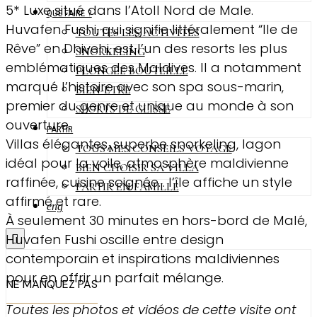
5* Luxe situé dans l’Atoll Nord de Male.
QUE FAIRE ?
Huvafen Fushi, qui signifie littéralement “Ile de
TOUTES LES ACTIVITÉS
Rêve” en Dhivehi, est l’un des resorts les plus
SNORKELING
emblématiques des Maldives. Il a notamment
PLONGÉE BOUTEILLE
marqué l’histoire avec son spa sous-marin,
BIEN-ÊTRE
premier du genre et unique au monde à son
SPORTS DE GLISSE
ouverture.
PARTIR
Villas élégantes, superbe snorkeling, lagon
TOUS MES CONSEILS VOYAGE
idéal pour la voile, atmosphère maldivienne
BIEN CHOISIR SA VILLA
raffinée, cuisine soignée… l’île affiche un style
PARTIR EN FAMILLE
affirmé et rare.
eng
À seulement 30 minutes en hors-bord de Malé,
Huvafen Fushi oscille entre design
contemporain et inspirations maldiviennes
pour en offrir un parfait mélange.
NE MANQUEZ PAS
Toutes les photos et vidéos de cette visite ont