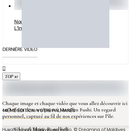
Nouveaux Hôtels Aux Maldives En 2026 :
L’Inventaire Complet
DERNIÈRE VIDÉO
TOP 10
Chaque image et chaque vidéo que vous allez découvrir ici
est le fruit de nos séjours à Huvafen Fushi. Un regard
14ÈME ÉDITION. VOTRE PALMARÈS
personnel, capturé au fil de nos expériences sur l’île.
Cheval Blanc Randheli
Huvafen Fushi Maldives en vidéo. © Dreaming of Maldives