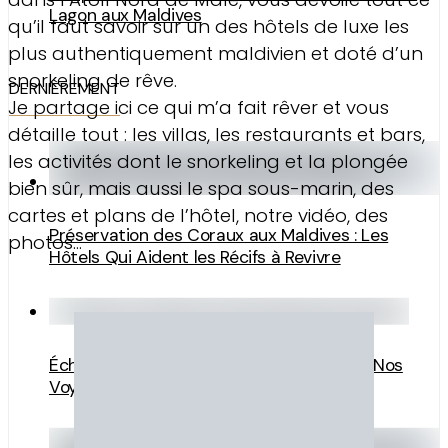
Lagon aux Maldives
qu’il faut savoir sur un des hôtels de luxe les
plus authentiquement maldivien et doté d’un
snorkeling de rêve.
DERNIÈREMENT
Je partage ici ce qui m’a fait rêver et vous
détaille tout : les villas, les restaurants et bars,
les activités dont le snorkeling et la plongée
bien sûr, mais aussi le spa sous-marin, des
cartes et plans de l’hôtel, notre vidéo, des
Préservation des Coraux aux Maldives : Les
photos…
Hôtels Qui Aident les Récifs à Revivre
Échappées Belles aux Maldives en Vidéo. Nos
Voyages. Partie 3