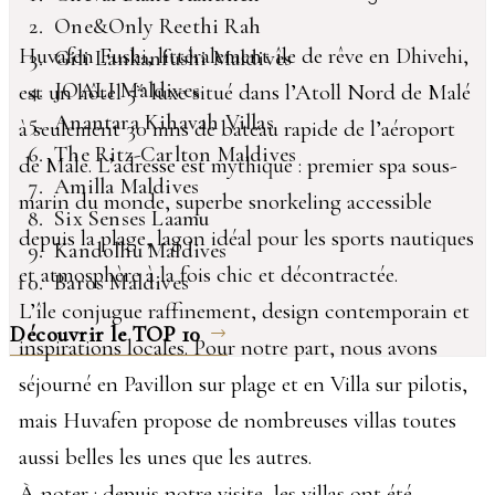
One&Only Reethi Rah
Huvafen Fushi, littéralement île de rêve en Dhivehi,
Gili Lankanfushi Maldives
JOALI Maldives
est un hôtel 5* luxe situé dans l’Atoll Nord de Malé
Anantara Kihavah Villas
à seulement 30 mns de bateau rapide de l’aéroport
The Ritz-Carlton Maldives
de Male. L’adresse est mythique : premier spa sous-
Amilla Maldives
marin du monde, superbe snorkeling accessible
Six Senses Laamu
depuis la plage, lagon idéal pour les sports nautiques
Kandolhu Maldives
et atmosphère à la fois chic et décontractée.
Baros Maldives
L’île conjugue raffinement, design contemporain et
Découvrir le TOP 10
inspirations locales. Pour notre part, nous avons
séjourné en Pavillon sur plage et en Villa sur pilotis,
mais Huvafen propose de nombreuses villas toutes
aussi belles les unes que les autres.
À noter : depuis notre visite, les villas ont été