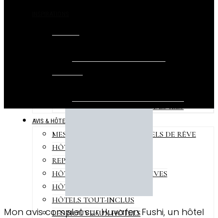
INSPIRATIONS
BEST OF
VIDÉOS
VIDÉOS LONG-FORMAT – GALERIE
VIDÉOS COURTES – REELS
PHOTOS
GALERIES DE PHOTOS D’HÔTELS
GALERIES DE PHOTOS DES ÎLES
AVIS & HÔTELS
MES AVIS COMPLETS – HÔTELS DE RÊVE
HÔTELS EXTRAORDINAIRES
REPORTAGES HÔTELS
HÔTELS DESIGN AUX MALDIVES
HÔTELS ÉCO-CHICS
HÔTELS TOUT-INCLUS
Mon avis complet sur Huvafen Fushi, un hôtel
LES NOUVEAUX HÔTELS