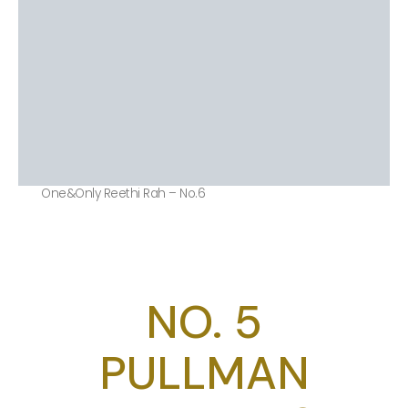
One&Only Reethi Rah – No.6
NO. 5
PULLMAN