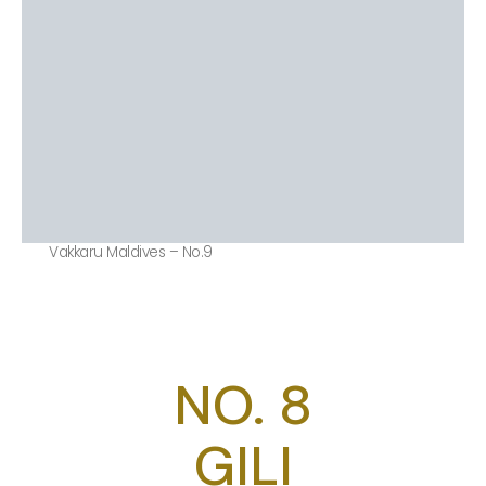
Vakkaru Maldives – No.9
NO. 8
GILI