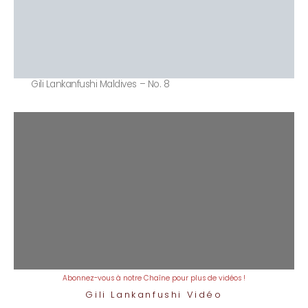
Gili Lankanfushi Maldives – No. 8
Abonnez-vous à notre Chaîne pour plus de vidéos !
Gili Lankanfushi Vidéo