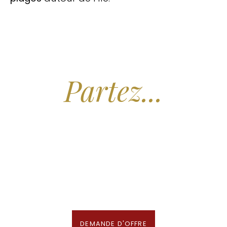
Arrêtez de Rêver.
Partez...
Nous recherchons les Plus Beaux Hôtels
des Maldives aux Meilleurs Prix
En association avec notre Partenaire & Conseiller Voyage aux Maldives
DEMANDE D'OFFRE