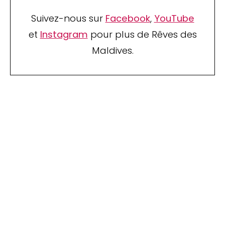
Suivez-nous sur
Facebook
,
YouTube
et
Instagram
pour plus de Rêves des
Maldives.
TOP 10 Hôtels de Rêve des
Maldives 2026
. CHOIX DES VOYAGEURS .
15ème édition
Votre Prénom
Votre
Prénom
monemail@exemple.com
Votre