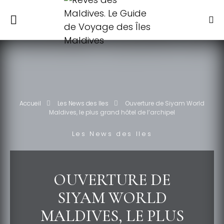
Accueil
Les News des Iles
Ouverture de Siyam World
Maldives, le plus grand hôtel de l’archipel
Les News des Iles
OUVERTURE DE
SIYAM WORLD
MALDIVES, LE PLUS