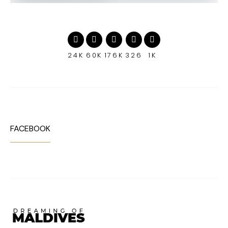
24K
60K
176K
326
1K
FACEBOOK