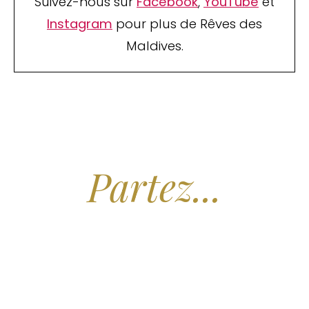
Suivez-nous sur
Facebook
,
YouTube
et
Instagram
pour plus de Rêves des
Maldives.
Arrêtez de Rêver.
Partez...
Nous recherchons les Plus Beaux Hôtels
des Maldives aux Meilleurs Prix