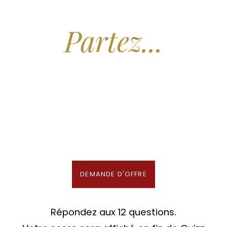
Arrêtez de Rêver.
Partez...
Nous recherchons les Plus Beaux Hôtels
des Maldives aux Meilleurs Prix
En association avec notre Partenaire & Conseiller Voyage aux Maldives
DEMANDE D'OFFRE
Répondez aux 12 questions.