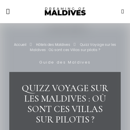
Accueil
Hôtels des Maldives
Quizz Voyage sur les
Maldives : Où sont ces Villas sur pilotis ?
Guide des Maldives
QUIZZ VOYAGE SUR
LES MALDIVES : OÙ
SONT CES VILLAS
SUR PILOTIS ?