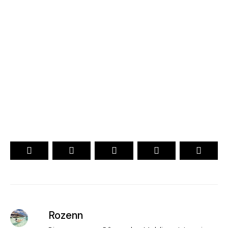
Maldives 2026
. CHOIX DES VOYAGEURS .
. Officiel .
15ème Édition
VOTEZ
Rozenn