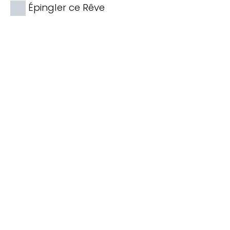
Épingler ce Rêve
TOP 10 Hôtels de Rêve des
Maldives 2026
. CHOIX DES VOYAGEURS .
15ème édition
Votre Prénom
Votre
Prénom
monemail@exemple.com
Votre
email
ENVOYEZ MOI LE TOP 10