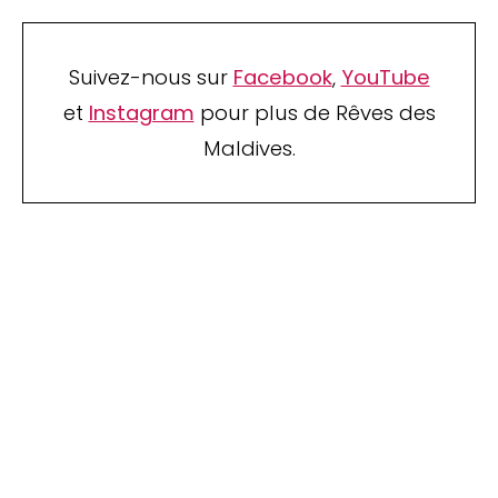
Suivez-nous sur
Facebook
,
YouTube
et
Instagram
pour plus de Rêves des
Maldives.
TOP 10 Hôtels de Rêve des
Maldives 2026
. CHOIX DES VOYAGEURS .
15ème édition