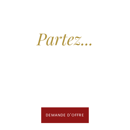
Arrêtez de Rêver.
Partez...
Nous recherchons les Plus Beaux Hôtels
des Maldives aux Meilleurs Prix
En association avec notre Partenaire & Conseiller Voyage aux Maldives
DEMANDE D'OFFRE