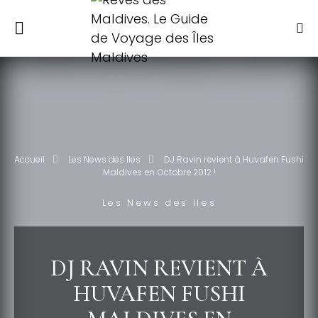
Accueil
Les News des Iles
DJ Ravin revient à Huvafen Fushi
Maldives en Octobre 2012 !
Les News des Iles
DJ RAVIN REVIENT À
HUVAFEN FUSHI