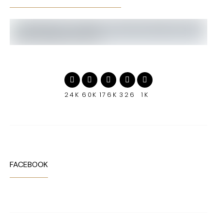
24K
60K
176K
326
1K
FACEBOOK