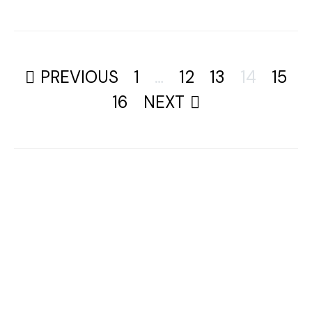
PAGINATION
PREVIOUS
1
…
12
13
14
15
DES
16
NEXT
PUBLICATIONS