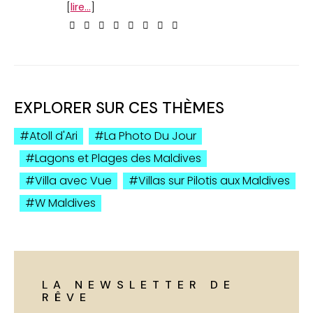
[
lire...
]
EXPLORER SUR CES THÈMES
Atoll d'Ari
La Photo Du Jour
Lagons et Plages des Maldives
Villa avec Vue
Villas sur Pilotis aux Maldives
W Maldives
LA NEWSLETTER DE
RÊVE