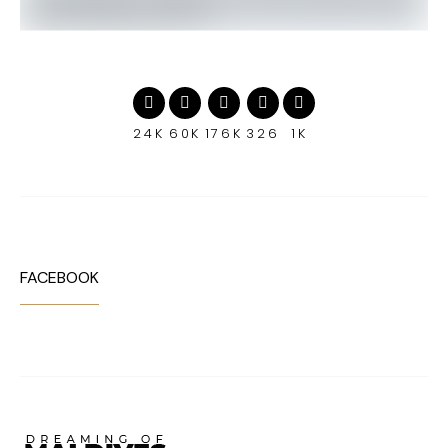
24K
60K
176K
326
1K
FACEBOOK