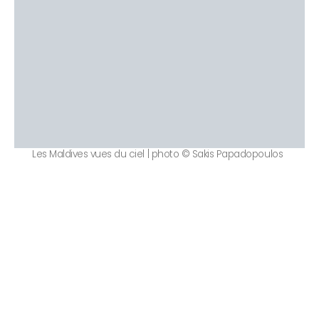
Les Maldives vues du ciel | photo © Sakis Papadopoulos
TOP 10 Hôtels de Rêve des
Maldives 2026
. CHOIX DES VOYAGEURS .
15ème édition