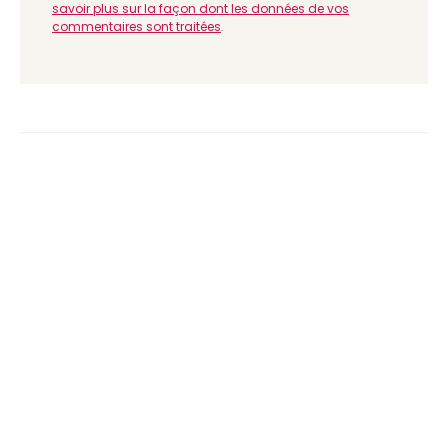
savoir plus sur la façon dont les données de vos
commentaires sont traitées
.