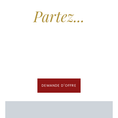
Partez...
Nous recherchons les Plus Beaux Hôtels
des Maldives aux Meilleurs Prix
En association avec notre Partenaire & Conseiller Voyage aux Maldives
DEMANDE D'OFFRE