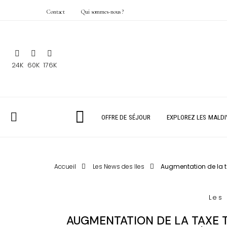
Contact
Qui sommes-nous ?
24K
60K
176K
OFFRE DE SÉJOUR
EXPLOREZ LES MALDI
Accueil
Les News des Iles
Augmentation de la ta
Les
AUGMENTATION DE LA TAXE T