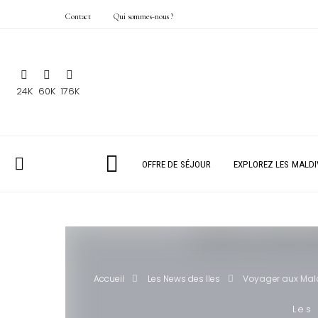
Contact
Qui sommes-nous ?
24K
60K
176K
OFFRE DE SÉJOUR
EXPLOREZ LES MALDI
Accueil
Les News des Iles
Voyager aux Maldi
Les