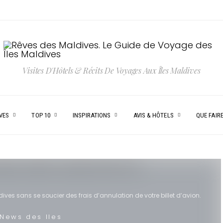
Visites D'Hôtels & Récits De Voyages Aux Îles Maldives
VES
TOP 10
INSPIRATIONS
AVIS & HÔTELS
QUE FAIRE
ves sans se soucier des frais d’annulation de votre billet d’avion.
 News des Iles