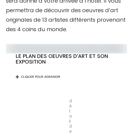
sera donné à votre arrivée à l’hôtel. Il vous
permettra de découvrir des oeuvres d’art
originales de 13 artistes différents provenant
des 4 coins du monde.
LE PLAN DES OEUVRES D’ART ET SON
EXPOSITION
CLIQUER POUR AGRANDIR
d
é
t
a
il
d
e