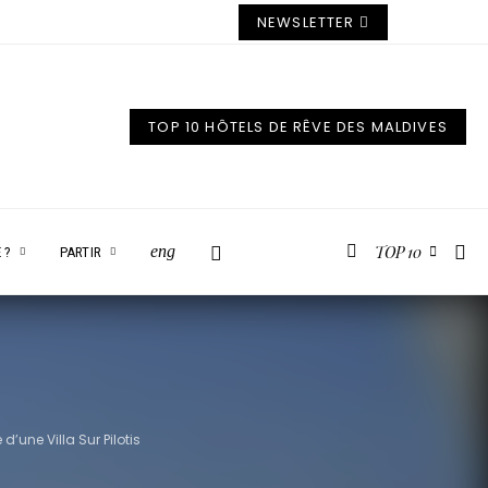
NEWSLETTER
TOP 10 HÔTELS DE RÊVE DES MALDIVES
TOP 10
eng
 ?
PARTIR
d’une Villa Sur Pilotis