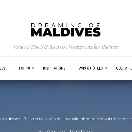
Visites D'Hôtels & Récits De Voyages Aux Îles Maldives
VES
TOP 10
INSPIRATIONS
AVIS & HÔTELS
QUE FAIRE
es Maldives
La petite Vidéo du Jour. Milaidhoo. Vue depuis la Terrasse 
Vidéos des Maldives