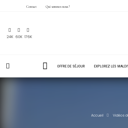
Contact
Qui sommes-nous ?
24K
60K
176K
OFFRE DE SÉJOUR
EXPLOREZ LES MALDI
Accueil
Vidéos d