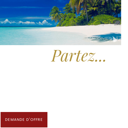
Partez...
e Rêver.
Beaux Hôtels des Maldives aux Meilleurs Prix
 notre Partenaire & Conseiller Voyage aux Maldives
DEMANDE D'OFFRE