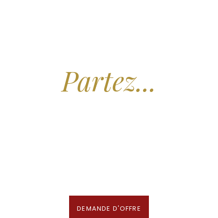
Arrêtez de Rêver.
Partez...
Nous recherchons les Plus Beaux Hôtels
des Maldives aux Meilleurs Prix
En association avec notre Partenaire & Conseiller Voyage aux Maldives
DEMANDE D'OFFRE