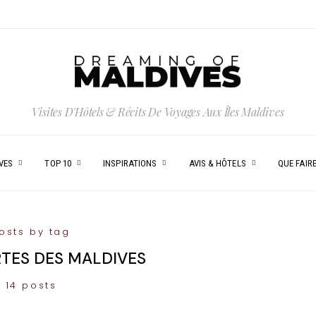
Visites D'Hôtels & Récits De Voyages Aux Îles Maldives
VES
TOP 10
INSPIRATIONS
AVIS & HÔTELS
QUE FAIRE
osts by tag
RTES DES MALDIVES
14 posts