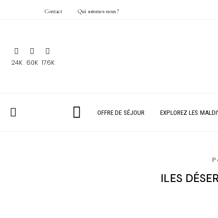
Contact
Qui sommes-nous ?
24K
60K
176K
OFFRE DE SÉJOUR
EXPLOREZ LES MALDI
P
ILES DÉSE