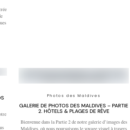
crée
de
vues
Photos des Maldives
OS
GALERIE DE PHOTOS DES MALDIVES – PARTIE
2. HÔTELS & PLAGES DE RÊVE
otre
Bienvenue dans la Partie 2 de notre galerie d’images des
us
Maldives, où nous poursuivons le voyage visuel à travers