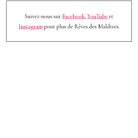
Suivez-nous sur
Facebook
,
YouTube
et
Instagram
pour plus de Rêves des Maldives.
TOP 10 Hôtels de Rêve des
Maldives 2026
. CHOIX DES VOYAGEURS .
15ème édition
Votre Prénom
Votre
Prénom
monemail@exemple.com
Votre
email