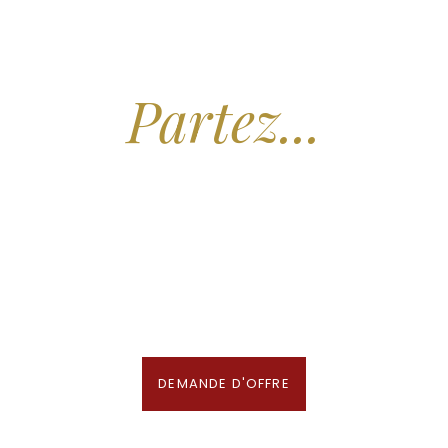
Arrêtez de Rêver.
Partez...
Nous recherchons les Plus Beaux Hôtels
des Maldives aux Meilleurs Prix
En association avec notre Partenaire & Conseiller Voyage aux Maldives
DEMANDE D'OFFRE