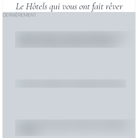
Le Hôtels qui vous ont fait rêver
DERNIÈREMENT
Préservation des Coraux aux Maldives : Les Hôtels
Qui Aident les Récifs à Revivre
Échappées Belles aux Maldives en Vidéo. Nos
Voyages. Partie 3