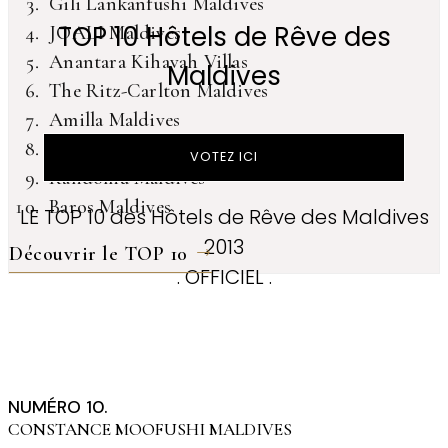
Gili Lankanfushi Maldives
TOP 10 Hôtels de Rêve des
JOALI Maldives
Anantara Kihavah Villas
Maldives
The Ritz-Carlton Maldives
Amilla Maldives
Six Senses Laamu
VOTEZ ICI
Kandolhu Maldives
Baros Maldives
LE TOP 10 des Hôtels de Rêve des Maldives
2013
Découvrir le TOP 10
. OFFICIEL .
NUMÉRO 10.
CONSTANCE MOOFUSHI MALDIVES