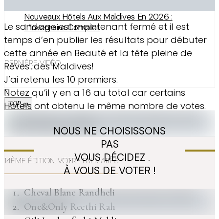
Nouveaux Hôtels Aux Maldives En 2026 :
Le sondage est maintenant fermé et il est
L’Inventaire Complet
temps d’en publier les résultats pour débuter
cette année en Beauté et la tête pleine de
DERNIÈRE VIDÉO
Rêves…des Maldives!
J’ai retenu les 10 premiers.
Notez qu’il y en a 16 au total car certains
TOP 10
Hôtels ont obtenu le même nombre de votes.
NOUS NE CHOISISSONS
PAS
. VOUS DÉCIDEZ .
14ÈME ÉDITION. VOTRE PALMARÈS
À VOUS DE VOTER !
Cheval Blanc Randheli
One&Only Reethi Rah