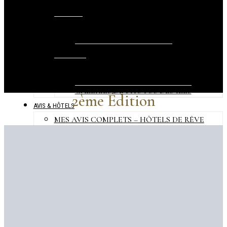
BEST OF
VIDÉOS
VIDÉOS LONG-FORMAT – GALERIE
VIDÉOS COURTES – REELS
PHOTOS
GALERIES DE PHOTOS D’HÔTELS
GALERIES DE PHOTOS DES ÎLES
2ème Édition
AVIS & HÔTELS
MES AVIS COMPLETS – HÔTELS DE RÊVE
HÔTELS EXTRAORDINAIRES
REPORTAGES HÔTELS
HÔTELS DESIGN AUX MALDIVES
HÔTELS ÉCO-CHICS
HÔTELS TOUT-INCLUS
LES NOUVEAUX HÔTELS
QUE FAIRE ?