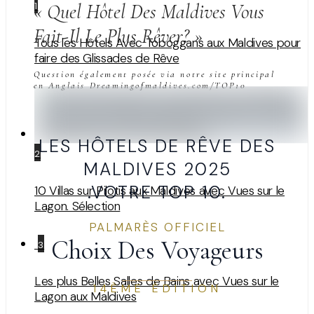
1
« Quel Hôtel Des Maldives Vous
Fait-Il Le Plus Rêver? »
Tous les Hôtels Avec Toboggans aux Maldives pour
faire des Glissades de Rêve
Question également posée via notre site principal
en Anglais Dreamingofmaldives.com/TOP10
LES HÔTELS DE RÊVE DES
2
MALDIVES 2025
.VOTRE TOP 10.
10 Villas sur Pilotis aux Maldives avec Vues sur le
Lagon. Sélection
PALMARÈS OFFICIEL
Choix Des Voyageurs
3
Les plus Belles Salles de Bains avec Vues sur le
14ÈME ÉDITION
Lagon aux Maldives