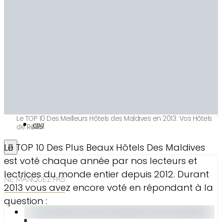
TOUTES LES ACTIVITÉS
SNORKELING
PLONGÉE BOUTEILLE
BIEN-ÊTRE
SPORTS DE GLISSE
PARTIR
TOUS MES CONSEILS VOYAGE
BIEN CHOISIR SA VILLA
PARTIR EN FAMILLE
Le TOP 10 Des Meilleurs Hôtels des Maldives en 2013. Vos Hôtels
eng
de Rêve
Le TOP 10 Des Plus Beaux Hôtels Des Maldives
est voté chaque année par nos lecteurs et
lectrices du monde entier depuis 2012. Durant
NE MANQUEZ PAS
2013 vous avez encore voté en répondant à la
question :