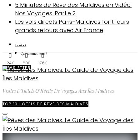
5 Minutes de Rêve des Maldives en Vidéo.
Nos Voyages. Partie 2
Les vols directs Paris-Maldives font leurs
grands retours avec Air France
Contact
Qui sommes-nous ?
24K
60K
176K
NEWSLETTER
Visites D'Hôtels & Récits De Voyages Aux Îles Maldives
TOP 10 HÔTELS DE RÊVE DES MALDIVES