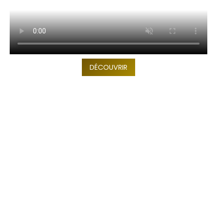
DÉCOUVRIR
TOP 10 Hôtels de Rêve des
Maldives 2026
. CHOIX DES VOYAGEURS .
15ème édition
Votre Prénom
Votre
Prénom