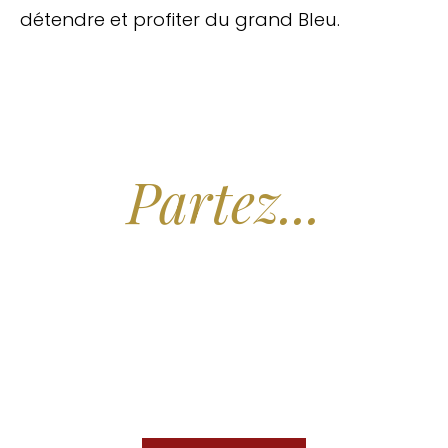
détendre et profiter du grand Bleu.
Arrêtez de Rêver.
Partez...
Nous recherchons les Plus Beaux Hôtels
des Maldives aux Meilleurs Prix
En association avec notre Partenaire & Conseiller Voyage aux Maldives