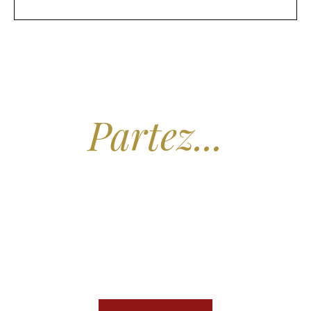
Arrêtez de Rêver.
Partez...
Nous recherchons les Plus Beaux Hôtels
des Maldives aux Meilleurs Prix
En association avec notre Partenaire & Conseiller Voyage aux Maldives