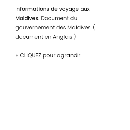
Informations de voyage aux
Maldives.
Document du
gouvernement des Maldives. (
document en Anglais )
+ CLIQUEZ pour agrandir
TOP 10 Hôtels de Rêve des
Maldives 2026
. CHOIX DES VOYAGEURS .
15ème édition
Votre Prénom