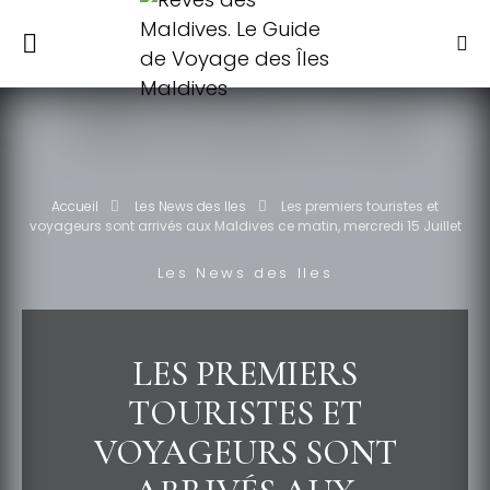
Accueil
Les News des Iles
Les premiers touristes et
voyageurs sont arrivés aux Maldives ce matin, mercredi 15 Juillet
Les News des Iles
LES PREMIERS
TOURISTES ET
VOYAGEURS SONT