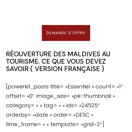
En association avec notre Partenaire & Conseiller Voyage aux Maldives
DEMANDE D'OFFRE
RÉOUVERTURE DES MALDIVES AU
TOURISME. CE QUE VOUS DEVEZ
SAVOIR ( VERSION FRANÇAISE )
[powerkit_posts title= »Essentiel » count= »1″
offset= »0″ image_size= »pk-thumbnail »
category= » » tag= » » ids= »24525″
orderby= »date » order= »DESC »
time_frame= » » template= »grid-2″]