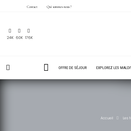
Contact
Qui sommes-nous ?
24K
60K
176K
OFFRE DE SÉJOUR
EXPLOREZ LES MALDI
Accueil
Les 