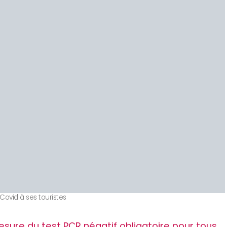
-Covid à ses touristes
esure du test PCR négatif obligatoire pour tous