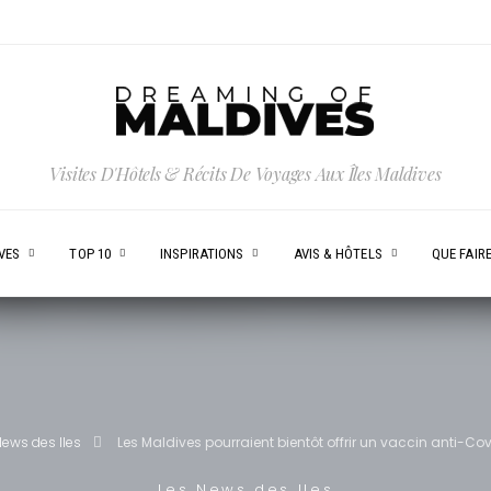
Visites D'Hôtels & Récits De Voyages Aux Îles Maldives
VES
TOP 10
INSPIRATIONS
AVIS & HÔTELS
QUE FAIRE
News des Iles
Les Maldives pourraient bientôt offrir un vaccin anti-Cov
Les News des Iles