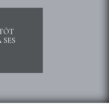
NTÔT
 SES