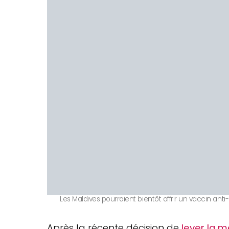
Les Maldives pourraient bientôt offrir un vaccin anti
Après la récente décision de
lever la m