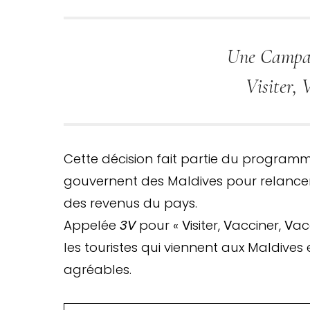
Une Campag
Visiter, 
Cette décision fait partie du program
gouvernent des Maldives pour relancer c
des revenus du pays.
Appelée
3V
pour «
V
isiter,
V
acciner,
V
ac
les touristes qui viennent aux Maldives
agréables.